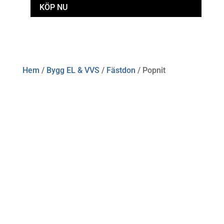
KÖP NU
Hem
/
Bygg EL & VVS
/
Fästdon
/ Popnit
Öppettider
Mån-Fre: 09:00 – 17:00
Alltid lunchöppet!