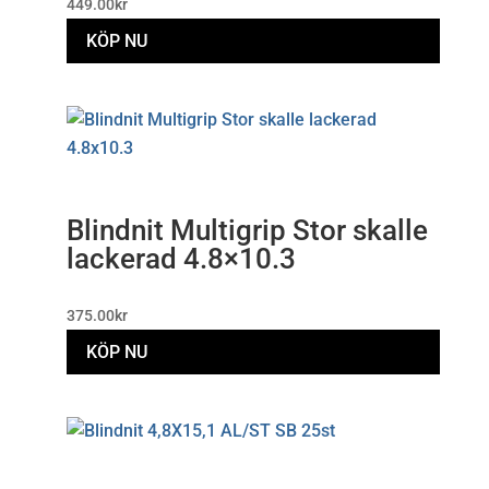
449.00
kr
KÖP NU
Blindnit Multigrip Stor skalle
lackerad 4.8×10.3
375.00
kr
KÖP NU