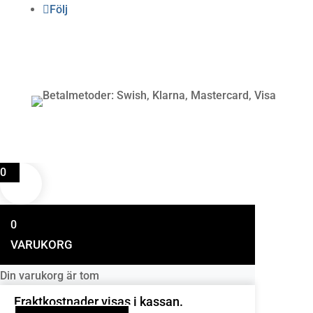
Följ
Betalning
0
0
VARUKORG
Din varukorg är tom
Fraktkostnader visas i kassan.