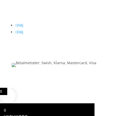
Följ oss
Följ
Följ
Betalning
0
0