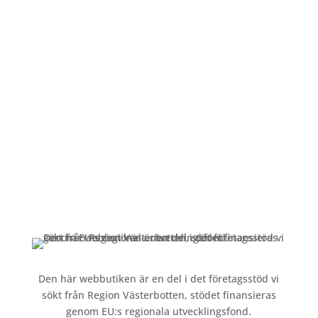
på
Öppettider
produktsidan
Mån-Fre: 09:00 – 17:00
Alltid lunchöppet!
Kundservice
Om oss »
Kontakt »
Köpvillkor och integritetspolicy »
Den här webbutiken är en del i det företagsstöd vi
sökt från Region Västerbotten, stödet finansieras
genom EU:s regionala utvecklingsfond.