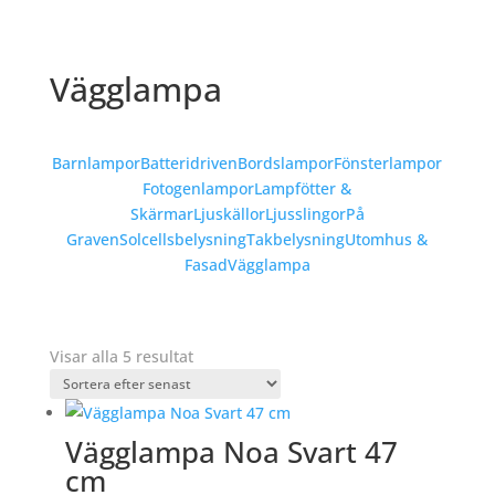
Vägglampa
Barnlampor
Batteridriven
Bordslampor
Fönsterlampor
Fotogenlampor
Lampfötter &
Skärmar
Ljuskällor
Ljusslingor
På
Graven
Solcellsbelysning
Takbelysning
Utomhus &
Fasad
Vägglampa
Sortera
Visar alla 5 resultat
efter
senaste
Vägglampa Noa Svart 47
cm