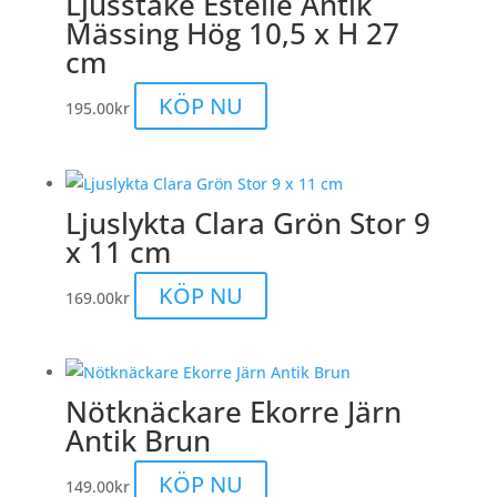
Ljusstake Estelle Antik
Mässing Hög 10,5 x H 27
cm
KÖP NU
195.00
kr
Ljuslykta Clara Grön Stor 9
x 11 cm
KÖP NU
169.00
kr
Nötknäckare Ekorre Järn
Antik Brun
KÖP NU
149.00
kr