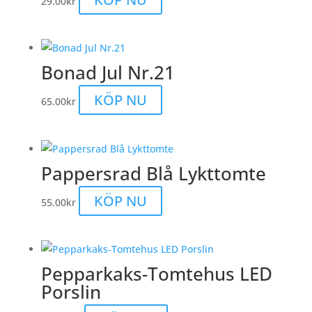
29.00
kr
olika
alternativen
kan
väljas
Bonad Jul Nr.21
på
produktsidan
KÖP NU
65.00
kr
Pappersrad Blå Lykttomte
KÖP NU
55.00
kr
Pepparkaks-Tomtehus LED
Porslin