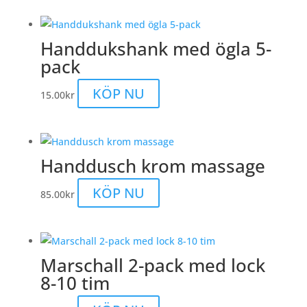
produkten
har
Handdukshank med ögla 5-
flera
pack
varianter.
De
KÖP NU
15.00
kr
olika
alternativen
kan
väljas
Handdusch krom massage
på
produktsidan
KÖP NU
85.00
kr
Marschall 2-pack med lock
8-10 tim