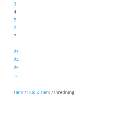
3
4
5
6
7
…
23
24
25
→
Hem
/
Hus & Hem
/ Inredning