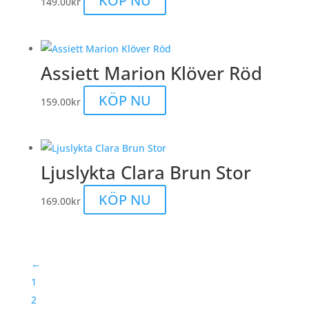
KÖP NU
149.00
kr
Assiett Marion Klöver Röd
KÖP NU
159.00
kr
Ljuslykta Clara Brun Stor
KÖP NU
169.00
kr
←
1
2