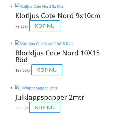
Klotljus Cote Nord 9x10cm
Den
KÖP NU
79.00
kr
här
produkten
har
Blockljus Cote Nord 10X15
flera
Röd
varianter.
De
KÖP NU
129.00
kr
olika
alternativen
kan
väljas
Julklappspapper 2mtr
på
produktsidan
Den
KÖP NU
25.00
kr
här