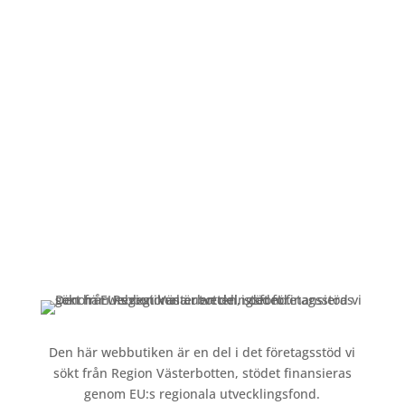
Öppettider
Mån-Fre: 09:00 – 17:00
Alltid lunchöppet!
Kundservice
Om oss »
Kontakt »
Köpvillkor och integritetspolicy »
Den här webbutiken är en del i det företagsstöd vi
sökt från Region Västerbotten, stödet finansieras
genom EU:s regionala utvecklingsfond.