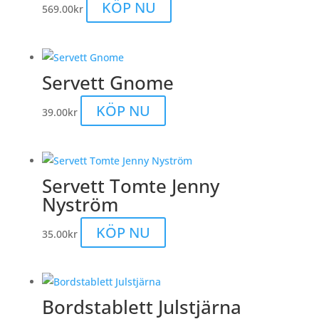
KÖP NU
569.00
kr
Servett Gnome
KÖP NU
39.00
kr
Servett Tomte Jenny
Nyström
KÖP NU
35.00
kr
Bordstablett Julstjärna