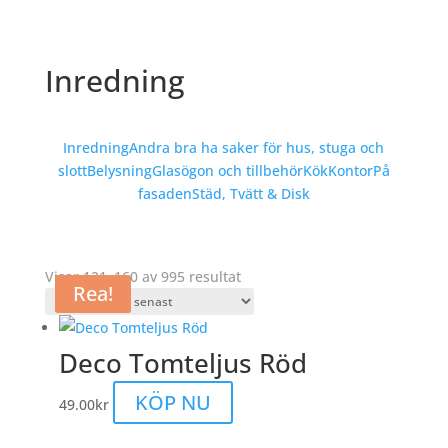
Inredning
Inredning
Andra bra ha saker för hus, stuga och
slott
Belysning
Glasögon och tillbehör
Kök
Kontor
På
fasaden
Städ, Tvätt & Disk
Sortera
Visar 121–160 av 995 resultat
Rea!
Rea!
efter
senaste
Deco Tomteljus Röd
KÖP NU
49.00
kr