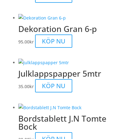
Dekoration Gran 6-p
KÖP NU
95.00
kr
Julklappspapper 5mtr
Den
KÖP NU
35.00
kr
här
produkten
har
Bordstablett J.N Tomte
flera
Bock
varianter.
De
KÖP NU