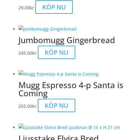
KÖP NU
29.00
kr
Jumbomugg Gingerbread
KÖP NU
245.00
kr
Mugg Espresso 4-p Santa is
Coming
KÖP NU
255.00
kr
Ljusstake Elvira Bred