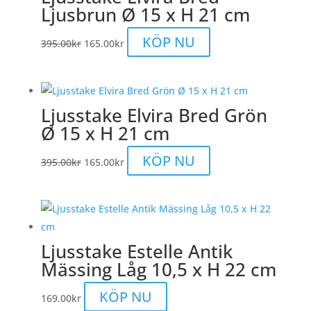
Ljusbrun Ø 15 x H 21 cm
Det
Det
KÖP NU
395.00
kr
165.00
kr
ursprungliga
nuvarande
priset
priset
var:
är:
Ljusstake Elvira Bred Grön
395.00kr.
165.00kr.
Ø 15 x H 21 cm
Det
Det
KÖP NU
395.00
kr
165.00
kr
ursprungliga
nuvarande
priset
priset
var:
är:
395.00kr.
165.00kr.
Ljusstake Estelle Antik
Mässing Låg 10,5 x H 22 cm
KÖP NU
169.00
kr