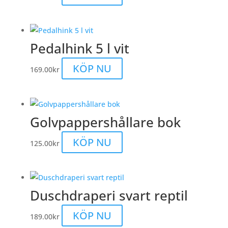
Pedalhink 5 l vit
KÖP NU
169.00
kr
Golvpappershållare bok
KÖP NU
125.00
kr
Duschdraperi svart reptil
KÖP NU
189.00
kr