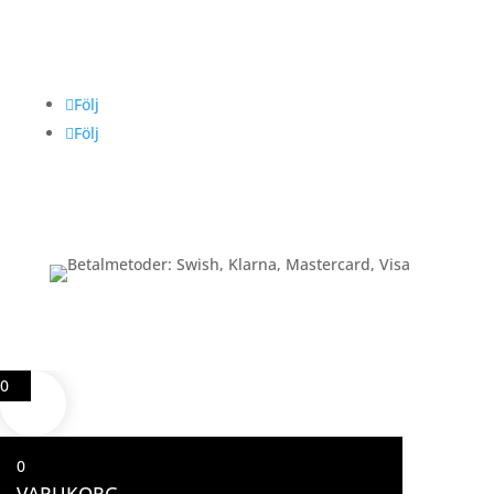
Följ oss
Följ
Följ
Betalning
0
0
VARUKORG