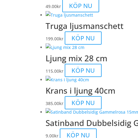
produktsidan
alternativen
KÖP NU
49.00
kr
kan
väljas
Truga ljusmanschett
på
produktsidan
KÖP NU
199.00
kr
Ljung mix 28 cm
KÖP NU
115.00
kr
Krans i ljung 40cm
KÖP NU
385.00
kr
Satinband Dubbelsidi
KÖP NU
9.00
kr