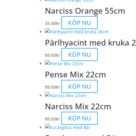
Narciss Orange 55cm
KÖP NU
35.00
kr
Pärlhyacint med kruka 
KÖP NU
89.00
kr
Pense Mix 22cm
KÖP NU
89.00
kr
Narciss Mix 22cm
KÖP NU
89.00
kr