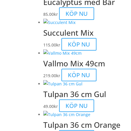
Eucalyptus med Bär
KÖP NU
85.00
kr
Succulent Mix
Den
KÖP NU
115.00
kr
här
produkten
Vallmo Mix 49cm
har
flera
Den
KÖP NU
219.00
kr
varianter.
här
De
produkten
Tulpan 36 cm Gul
olika
har
alternativen
flera
KÖP NU
49.00
kr
kan
varianter.
väljas
De
Tulpan 36 cm Orange
på
olika