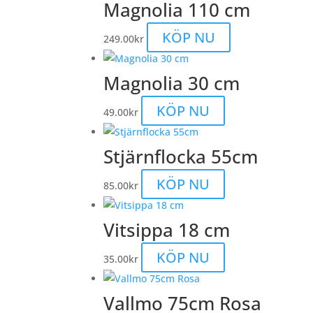
Magnolia 110 cm
KÖP NU
249.00
kr
Magnolia 30 cm
KÖP NU
49.00
kr
Stjärnflocka 55cm
KÖP NU
85.00
kr
Vitsippa 18 cm
KÖP NU
35.00
kr
Vallmo 75cm Rosa