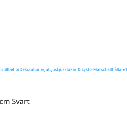
stillbehör
Dekorationer
Jul
Ljus
Ljusstakar & Lyktor
Marschallhållare
 cm Svart