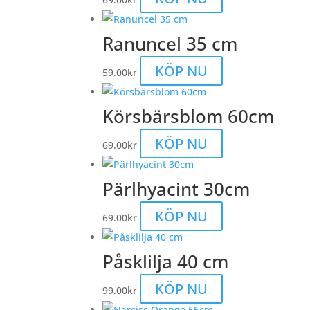
Ranuncel 35 cm
KÖP NU
59.00
kr
Körsbärsblom 60cm
KÖP NU
69.00
kr
Pärlhyacint 30cm
KÖP NU
69.00
kr
Påsklilja 40 cm
KÖP NU
99.00
kr