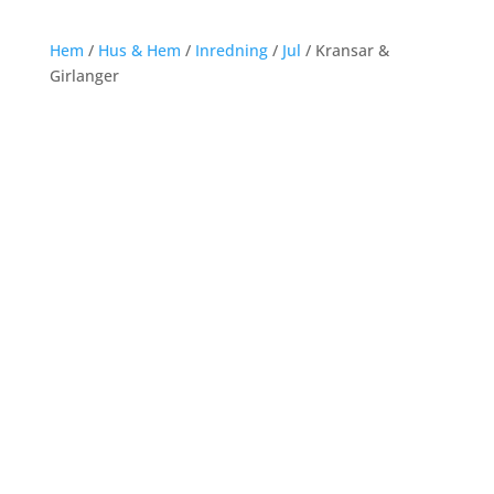
Hem
/
Hus & Hem
/
Inredning
/
Jul
/ Kransar &
Girlanger
Öppettider
Mån-Fre: 09:00 – 17:00
Alltid lunchöppet!
Kundservice
Om oss »