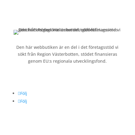
Kontakt »
Köpvillkor och integritetspolicy »
Den här webbutiken är en del i det företagsstöd vi
sökt från Region Västerbotten, stödet finansieras
genom EU:s regionala utvecklingsfond.
Följ oss
Följ
Följ
Betalning