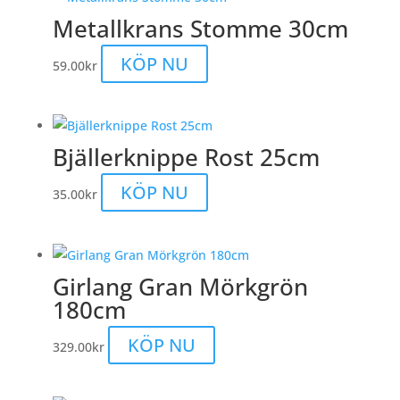
Metallkrans Stomme 30cm
379.00kr.
299.00kr.
KÖP NU
59.00
kr
Bjällerknippe Rost 25cm
KÖP NU
35.00
kr
Girlang Gran Mörkgrön
180cm
KÖP NU
329.00
kr