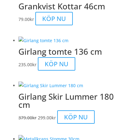
Grankvist Kottar 46cm
KÖP NU
79.00
kr
Girlang tomte 136 cm
KÖP NU
235.00
kr
Girlang Skir Lummer 180
cm
Det
Det
KÖP NU
379.00
kr
299.00
kr
ursprungliga
nuvarande
priset
priset
var:
är: