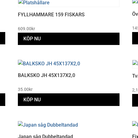
Öv
FYLLHAMMARE 159 FISKARS
14
609.00
kr
KÖP NU
BALKSKO JH 45X137X2,0
Tv
35.00
kr
2,
KÖP NU
Japan såg Dubbeltandad
Fi