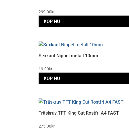
299.00
kr
KÖP NU
Sexkant Nippel metall 10mm
19.00
kr
KÖP NU
Träskruv TFT King Cut Rostfri A4 FAST
275.00
kr