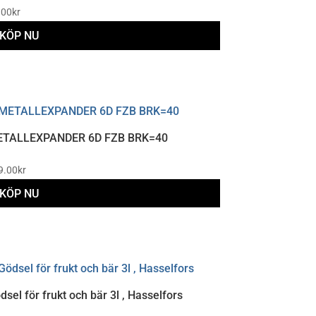
.00
kr
KÖP NU
TALLEXPANDER 6D FZB BRK=40
9.00
kr
KÖP NU
dsel för frukt och bär 3l , Hasselfors