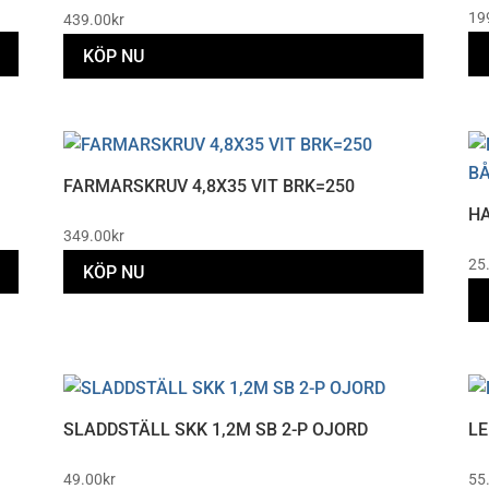
19
439.00
kr
KÖP NU
FARMARSKRUV 4,8X35 VIT BRK=250
HA
349.00
kr
25
KÖP NU
SLADDSTÄLL SKK 1,2M SB 2-P OJORD
LE
49.00
kr
55