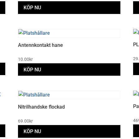
KÖP NU
PL
Antennkontakt hane
29
10.00
kr
KÖP NU
Pa
Nitrilhandske flockad
46
69.00
kr
KÖP NU