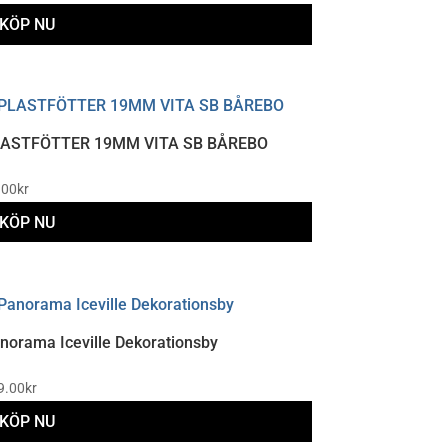
KÖP NU
ASTFÖTTER 19MM VITA SB BÅREBO
.00
kr
KÖP NU
norama Iceville Dekorationsby
9.00
kr
KÖP NU