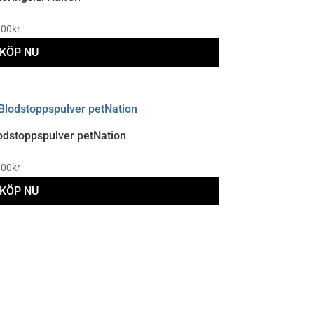
.00
kr
KÖP NU
odstoppspulver petNation
.00
kr
KÖP NU