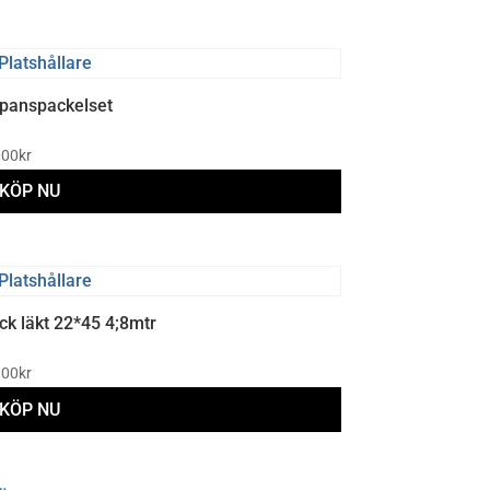
panspackelset
.00
kr
KÖP NU
ck läkt 22*45 4;8mtr
.00
kr
KÖP NU