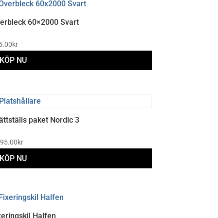
erbleck 60×2000 Svart
5.00
kr
KÖP NU
ättställs paket Nordic 3
195.00
kr
KÖP NU
xeringskil Halfen