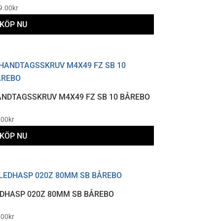
9.00
kr
KÖP NU
NDTAGSSKRUV M4X49 FZ SB 10 BÅREBO
.00
kr
KÖP NU
DHASP 020Z 80MM SB BÅREBO
.00
kr