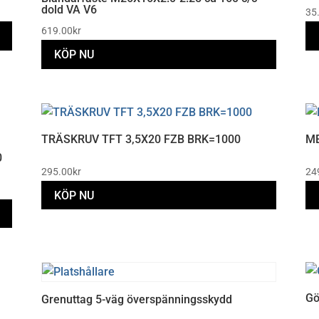
dold VA V6
35
619.00
kr
KÖP NU
TRÄSKRUV TFT 3,5X20 FZB BRK=1000
ME
0
295.00
kr
24
KÖP NU
Gö
Grenuttag 5-väg överspänningsskydd