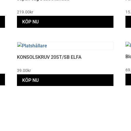
219.00
kr
15
KÖP NU
Bl
KONSOLSKRUV 20ST/SB ELFA
69
39.00
kr
KÖP NU