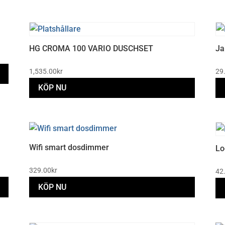
HG CROMA 100 VARIO DUSCHSET
Ja
1,535.00
kr
29
KÖP NU
Wifi smart dosdimmer
Lo
329.00
kr
42
KÖP NU