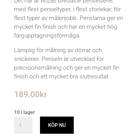
Det här är Anzas bredaste penselserie,
med flest penseltyper, i flest storlekar, för
flest typer av målerijobb. Penslarna ger en
mycket fin finish och har en mycket hög
färgupptagningsförmåga.
Lämplig för målning av dörrar och
snickerier. Penseln är utvecklad för
precisionsmålning och ger en mycket fin
finish och ett mycket bra slutresultat.
189.00
kr
10 i lager
Anza
KÖP NU
Lackpensel
flat