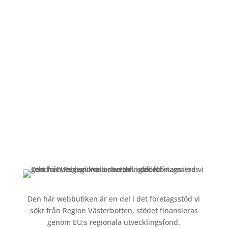
Öppettider
Mån-Fre: 09:00 – 17:00
Alltid lunchöppet!
Kundservice
Om oss »
Kontakt »
Köpvillkor och integritetspolicy »
Den här webbutiken är en del i det företagsstöd vi
sökt från Region Västerbotten, stödet finansieras
genom EU:s regionala utvecklingsfond.