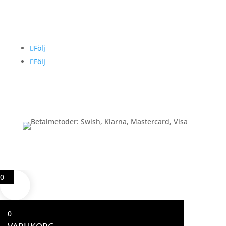
Följ oss
Följ
Följ
Betalning
0
0