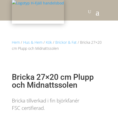
Hem
/
Hus & Hem
/
Kök
/
Brickor & Fat
/ Bricka 27×20
cm Plupp och Midnattssolen
Bricka 27×20 cm Plupp
och Midnattssolen
Bricka tillverkad i fin björkfanér
FSC certifierad.