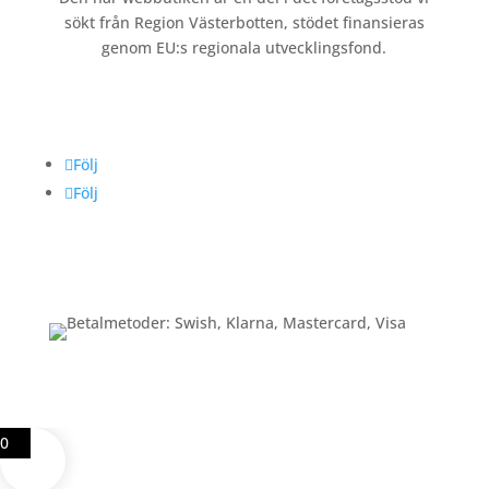
sökt från Region Västerbotten, stödet finansieras
genom EU:s regionala utvecklingsfond.
Följ oss
Följ
Följ
Betalning
0