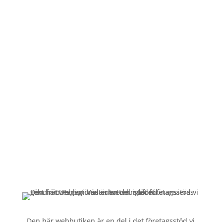
Öppettider
Mån-Fre: 09:00 – 17:00
Alltid lunchöppet!
Kundservice
Om oss »
Kontakt »
Köpvillkor och integritetspolicy »
Den här webbutiken är en del i det företagsstöd vi