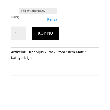
Färg
Rensa
Droppljus
KÖP NU
2
Pack
Stora
18
Artikelnr:
Droppljus 2 Pack Stora 18cm Matt
cm
Kategori:
Ljus
Matt
mängd