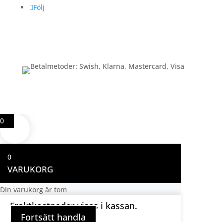
Följ
Betalning
0
0
VARUKORG
Din varukorg är tom
Fraktkostnader visas i kassan.
Fortsätt handla