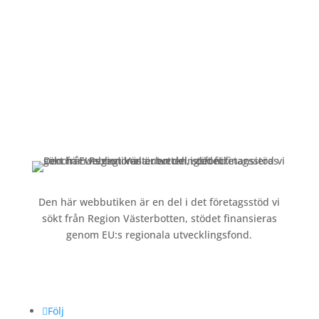
Alltid lunchöppet!
Kundservice
Om oss »
Kontakt »
Köpvillkor och integritetspolicy »
Den här webbutiken är en del i det företagsstöd vi
sökt från Region Västerbotten, stödet finansieras
genom EU:s regionala utvecklingsfond.
Följ oss
Följ