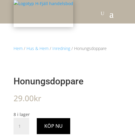
Hem
/
Hus & Hem
/
Inredning
/ Honungsdoppare
Honungsdoppare
29.00
kr
8 i lager
Honungsdoppare
KÖP NU
mängd