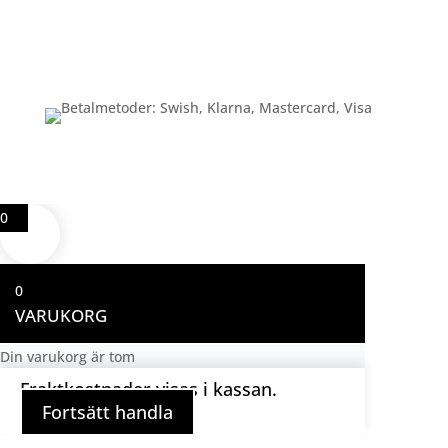
Betalning
0
0
VARUKORG
Din varukorg är tom
Fraktkostnader visas i kassan.
Fortsätt handla