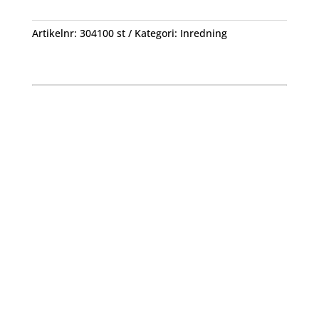
Artikelnr:
304100 st
Kategori:
Inredning
Öppettider
Mån-Fre: 09:00 – 17:00
Alltid lunchöppet!