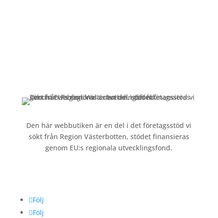
Kundservice
Om oss »
Kontakt »
Köpvillkor och integritetspolicy »
Den här webbutiken är en del i det företagsstöd vi
sökt från Region Västerbotten, stödet finansieras
genom EU:s regionala utvecklingsfond.
Följ oss
Följ
Följ