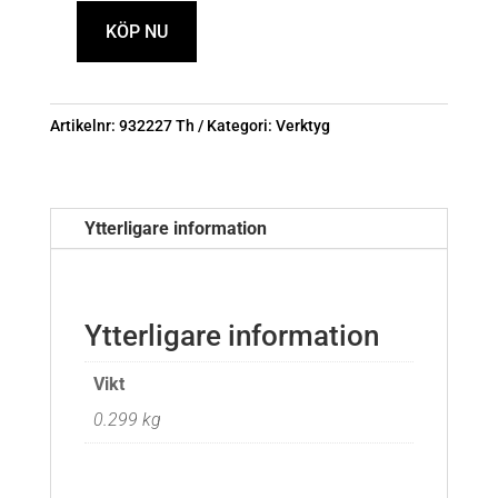
KÖP NU
Insexknippa
10st
1,5-
Artikelnr:
932227 Th
Kategori:
Verktyg
10mm
mängd
Ytterligare information
Ytterligare information
Vikt
0.299 kg