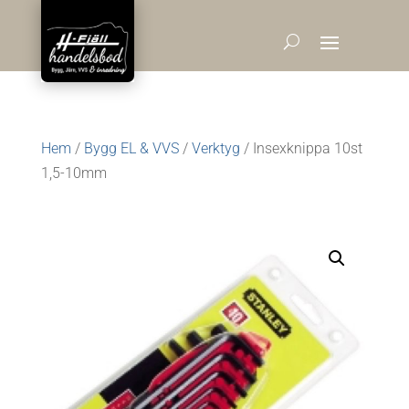
Hem
/
Bygg EL & VVS
/
Verktyg
/ Insexknippa 10st
1,5-10mm