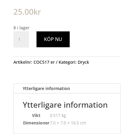
25.00
kr
8 i lager
Monster
KÖP NU
Ultra
Vit
500ml
mängd
Artikelnr:
COC517 er
Kategori:
Dryck
Ytterligare information
Ytterligare information
Vikt
0.517 kg
Dimensioner
7.0 × 7.0 × 16.5 cm