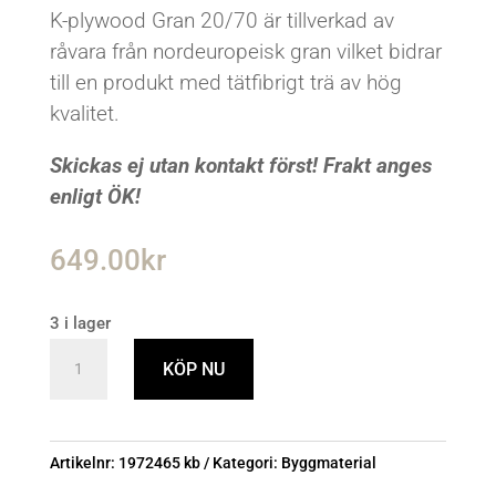
K-plywood Gran 20/70 är tillverkad av
råvara från nordeuropeisk gran vilket bidrar
till en produkt med tätfibrigt trä av hög
kvalitet.
Skickas ej utan kontakt först! Frakt anges
enligt ÖK!
649.00
kr
3 i lager
Plywood
KÖP NU
Konstruktion
CE2+
20/70
Artikelnr:
1972465 kb
Kategori:
Byggmaterial
12mm