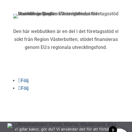
Köpvillkor och integritetspolicy »
Den här webbutiken är en del i det företagsstöd vi
sökt från Region Västerbotten, stödet finansieras
genom EU:s regionala utvecklingsfond.
Följ oss
Följ
Följ
Betalning
Vi gillar kakor, gör du? Vi använder det för att förbättra din
0