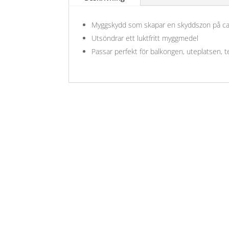
Myggskydd som skapar en skyddszon på c
Utsöndrar ett luktfritt myggmedel
Passar perfekt för balkongen, uteplatsen,
Öppettider
Mån-Fre: 09:00 – 17:00