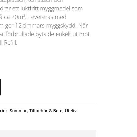
rar ett luktfritt myggmedel som
å ca 20m². Levereras med
 ger 12 timmars myggskydd. När
 förbrukade byts de enkelt ut mot
Refill.
rier:
Sommar
,
Tillbehör & Bete
,
Uteliv