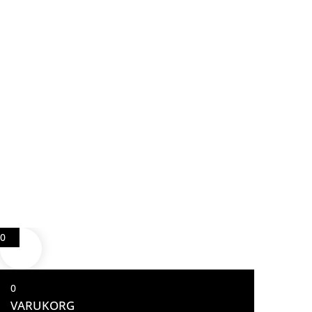
Alltid lunchöppet!
0
0
VARUKORG