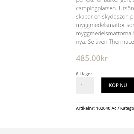
campingplatsen. Utsönd
skapar en skyddszon p
myggmedelsmattor som
myggmedelsmattorna är
nya. Se även Thermacell 
485.00
kr
8 i lager
Thermacell
KÖP NU
MR300
Vit
mängd
Artikelnr:
102040 Ac
Katego