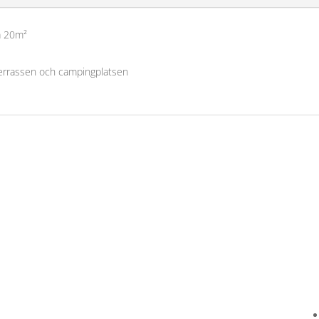
a 20m²
 terrassen och campingplatsen
Kundservice
Om oss »