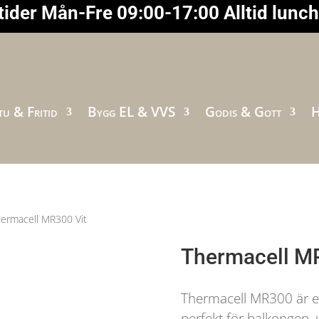
ider Mån-Fre 09:00-17:00 Alltid lunc
u & Fritid
Bygg EL & VVS
Godis & Gott
H
hermacell MR300 Vit
Thermacell MR
Thermacell MR300 är et
perfekt för balkongen, 