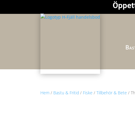
Öppett
Bast
Hem
/
Bastu & Fritid
/
Fiske
/
Tillbehör & Bete
/ T