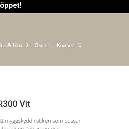
höppet!
us & Hem
Om oss
Kontakt
300 Vit
t myggskydd i stilren som passar
uteplatsen, terrassen och