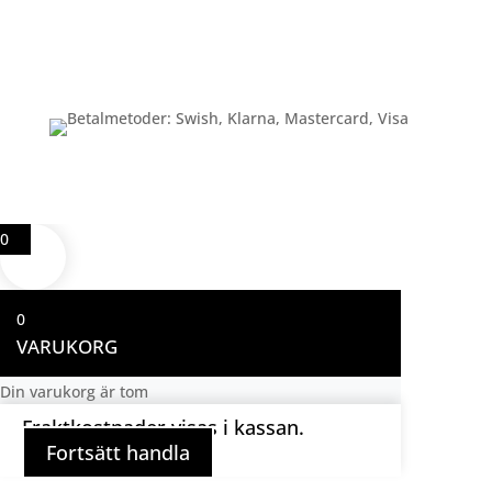
Betalning
0
0
VARUKORG
Din varukorg är tom
Fraktkostnader visas i kassan.
Fortsätt handla