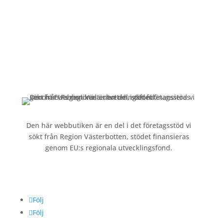
Kundservice
Om oss »
Kontakt »
Köpvillkor och integritetspolicy »
Den här webbutiken är en del i det företagsstöd vi
sökt från Region Västerbotten, stödet finansieras
genom EU:s regionala utvecklingsfond.
Följ oss
Följ
Följ