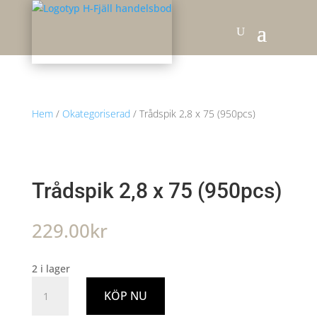
Hem
/
Okategoriserad
/ Trådspik 2,8 x 75 (950pcs)
Trådspik 2,8 x 75 (950pcs)
229.00
kr
2 i lager
Trådspik
KÖP NU
2,8
x