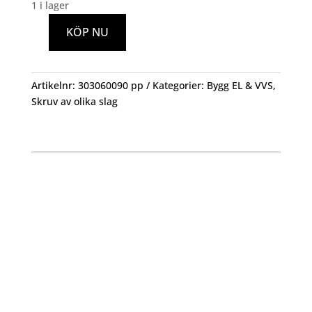
1 i lager
KÖP NU
Träskruv
Ute
C4
Artikelnr:
303060090 pp
Kategorier:
Bygg EL & VVS
,
6,0x90
Skruv av olika slag
100st
mängd