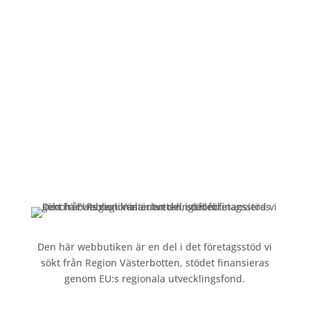
Öppettider
Mån-Fre: 09:00 – 17:00
Alltid lunchöppet!
Kundservice
Om oss »
Kontakt »
Köpvillkor och integritetspolicy »
Den här webbutiken är en del i det företagsstöd vi
sökt från Region Västerbotten, stödet finansieras
genom EU:s regionala utvecklingsfond.