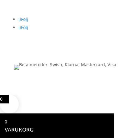
Följ oss
Följ
Följ
Betalning
0
0
VARUKORG