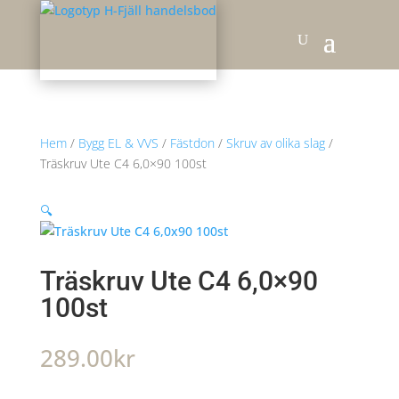
Hem
/
Bygg EL & VVS
/
Fästdon
/
Skruv av olika slag
/
Träskruv Ute C4 6,0×90 100st
🔍
Träskruv Ute C4 6,0×90
100st
289.00
kr