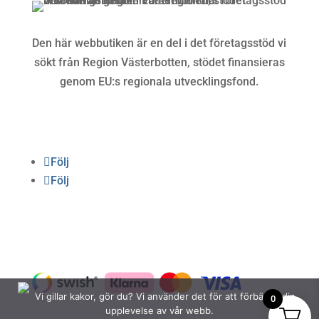
Den här webbutiken är en del i det företagsstöd vi
sökt från Region Västerbotten, stödet finansieras
genom EU:s regionala utvecklingsfond.
Följ oss
Följ
Följ
Betalning
Vi gillar kakor, gör du? Vi använder det för att förbättra din
0
upplevelse av vår webb.