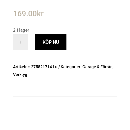
169.00
kr
2 i lager
U-
KÖP NU
ringnyckel
Harden
23mm
Artikelnr:
275521714 Lu
Kategorier:
Garage & Förråd
,
mängd
Verktyg