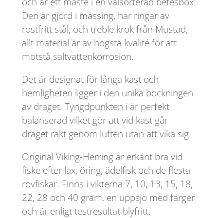
och är ett måste i en välsorterad betesbox.
Den är gjord i mässing, har ringar av
rostfritt stål, och treble krok från Mustad,
allt material är av högsta kvalité för att
motstå saltvattenkorrosion.
Det är designat för långa kast och
hemligheten ligger i den unika bockningen
av draget. Tyngdpunkten i är perfekt
balanserad vilket gör att vid kast går
draget rakt genom luften utan att vika sig.
Original Viking-Herring är erkänt bra vid
fiske efter lax, öring, ädelfisk och de flesta
rovfiskar. Finns i vikterna 7, 10, 13, 15, 18,
22, 28 och 40 gram, en uppsjö med färger
och är enligt testresultat blyfritt.