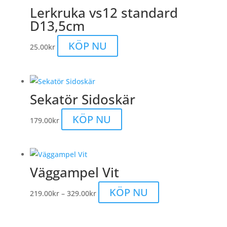
Lerkruka vs12 standard
D13,5cm
KÖP NU
25.00
kr
Sekatör Sidoskär
KÖP NU
179.00
kr
Väggampel Vit
Prisintervall:
Den
KÖP NU
219.00
kr
–
329.00
kr
219.00kr
här
till
produkten