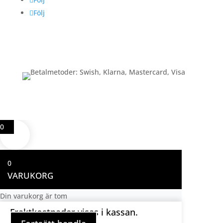
Följ
Betalning
0
0
VARUKORG
Din varukorg är tom
Fraktkostnader visas i kassan.