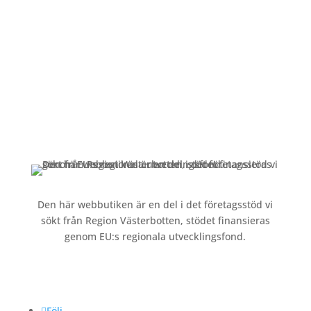
Alltid lunchöppet!
Kundservice
Om oss »
Kontakt »
Köpvillkor och integritetspolicy »
Den här webbutiken är en del i det företagsstöd vi
sökt från Region Västerbotten, stödet finansieras
genom EU:s regionala utvecklingsfond.
Följ oss
Följ