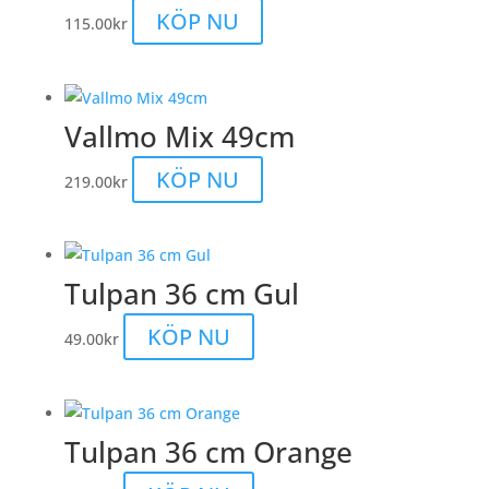
Den
KÖP NU
115.00
kr
här
produkten
har
Vallmo Mix 49cm
flera
varianter.
Den
KÖP NU
219.00
kr
De
här
olika
produkten
alternativen
har
kan
Tulpan 36 cm Gul
flera
väljas
varianter.
på
KÖP NU
49.00
kr
De
produktsidan
olika
alternativen
kan
Tulpan 36 cm Orange
väljas
på