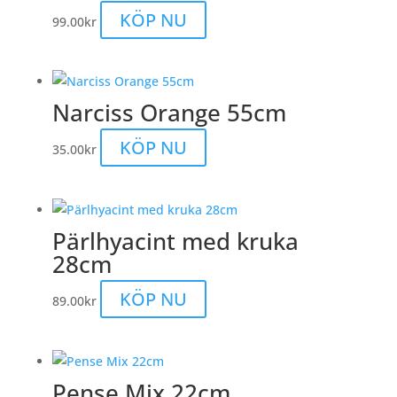
KÖP NU
99.00
kr
Narciss Orange 55cm
KÖP NU
35.00
kr
Pärlhyacint med kruka
28cm
KÖP NU
89.00
kr
Pense Mix 22cm