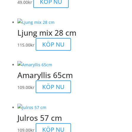
KÖP NU
49.00
kr
produktsidan
Ljung mix 28 cm
KÖP NU
115.00
kr
Amaryllis 65cm
KÖP NU
109.00
kr
Julros 57 cm
KÖP NU
109.00
kr