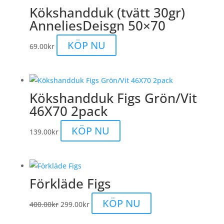
Kökshandduk (tvätt 30gr)
AnneliesDeisgn 50×70
Den
KÖP NU
69.00
kr
här
produkten
har
Kökshandduk Figs Grön/Vit
flera
46X70 2pack
varianter.
De
KÖP NU
139.00
kr
olika
alternativen
kan
väljas
Förkläde Figs
på
produktsidan
Det
Det
KÖP NU
400.00
kr
299.00
kr
ursprungliga
nuvarande