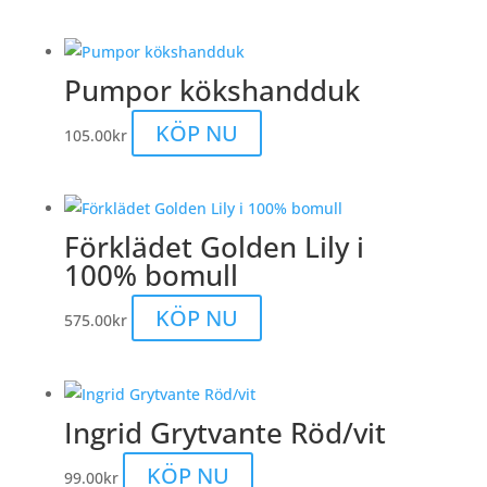
produkten
har
Pumpor kökshandduk
flera
varianter.
KÖP NU
105.00
kr
De
olika
alternativen
kan
Förklädet Golden Lily i
väljas
100% bomull
på
produktsidan
KÖP NU
575.00
kr
Ingrid Grytvante Röd/vit
KÖP NU
99.00
kr