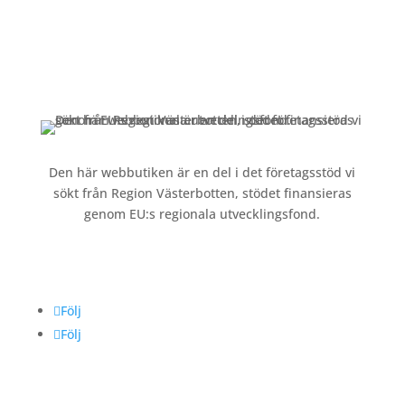
Om oss »
Kontakt »
Köpvillkor och integritetspolicy »
Den här webbutiken är en del i det företagsstöd vi
sökt från Region Västerbotten, stödet finansieras
genom EU:s regionala utvecklingsfond.
Följ oss
Följ
Följ
Betalning