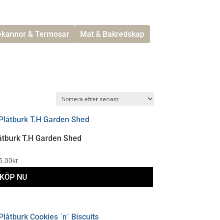
ekannor & Termosar
Mat & Bakredskap
åtburk T.H Garden Shed
5.00
kr
KÖP NU