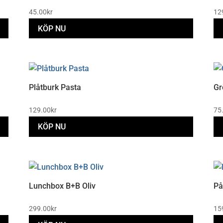
45.00
kr
12
KÖP NU
Plåtburk Pasta
Gr
129.00
kr
75
KÖP NU
Lunchbox B+B Oliv
På
299.00
kr
15