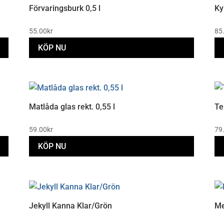
Förvaringsburk 0,5 l
Ky
55.00
kr
85
KÖP NU
De
hä
Matlåda glas rekt. 0,55 l
Te
pr
ha
59.00
kr
79
fl
KÖP NU
va
De
ol
De
al
hä
ka
Jekyll Kanna Klar/Grön
Me
pr
vä