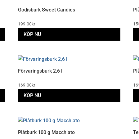
Godisburk Sweet Candies
Pl
199.00
kr
15
KÖP NU
Förvaringsburk 2,6 l
Pl
169.00
kr
16
KÖP NU
Plåtburk 100 g Macchiato
Te