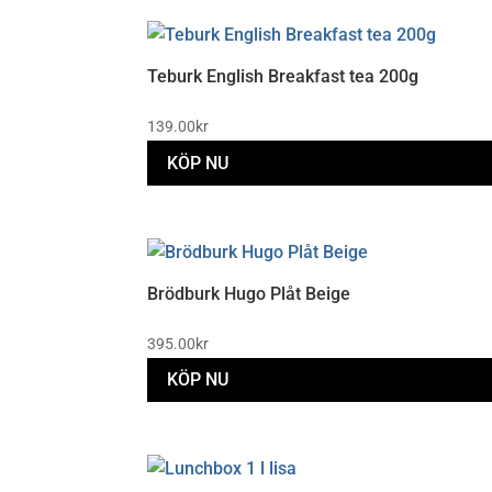
Teburk English Breakfast tea 200g
139.00
kr
KÖP NU
Brödburk Hugo Plåt Beige
395.00
kr
KÖP NU