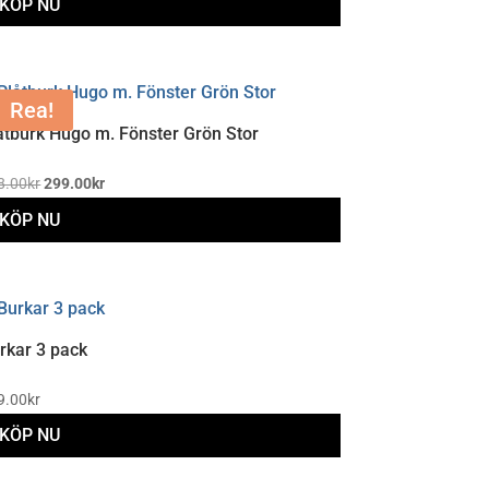
KÖP NU
Rea!
åtburk Hugo m. Fönster Grön Stor
Det
Det
8.00
kr
299.00
kr
ursprungliga
nuvarande
KÖP NU
priset
priset
var:
är:
398.00kr.
299.00kr.
rkar 3 pack
9.00
kr
KÖP NU