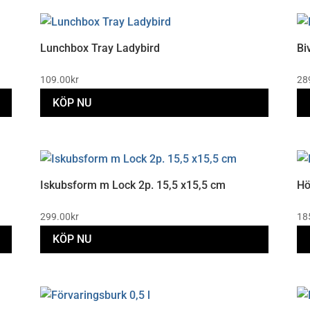
Lunchbox Tray Ladybird
Bi
109.00
kr
28
KÖP NU
Iskubsform m Lock 2p. 15,5 x15,5 cm
Hö
299.00
kr
18
KÖP NU