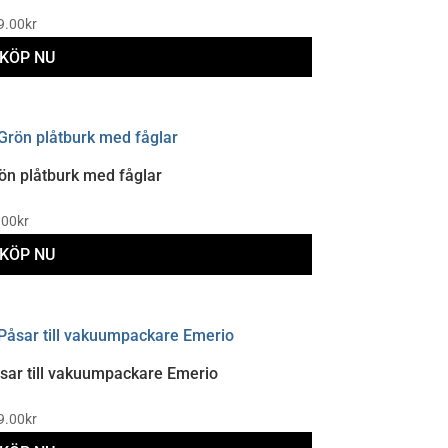
9.00
kr
KÖP NU
ön plåtburk med fåglar
.00
kr
KÖP NU
sar till vakuumpackare Emerio
9.00
kr