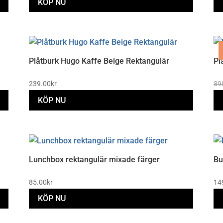
KÖP NU
Plåtburk Hugo Kaffe Beige Rektangulär
Pl
239.00
kr
39
KÖP NU
Lunchbox rektangulär mixade färger
Bu
85.00
kr
14
KÖP NU