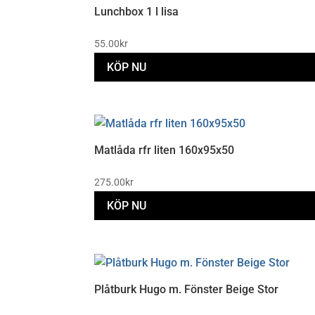
Lunchbox 1 l lisa
55.00
kr
KÖP NU
Matlåda rfr liten 160x95x50
275.00
kr
KÖP NU
Plåtburk Hugo m. Fönster Beige Stor