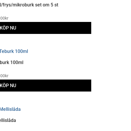
l/frys/mikroburk set om 5 st
.00
kr
KÖP NU
n
r
burk 100ml
odukten
r
.00
kr
era
KÖP NU
rianter.
ika
n
ternativen
r
n
llislåda
odukten
ljas