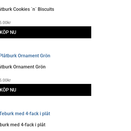
åtburk Cookies `n´ Biscuits
5.00
kr
KÖP NU
åtburk Ornament Grön
5.00
kr
KÖP NU
burk med 4-fack i plåt