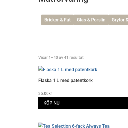
Brickor & Fat
Glas & Porslin
Grytor 
Sortera
Visar 1–40 av 41 resultat
efter
senaste
Flaska 1 L med patentkork
35.00
kr
KÖP NU