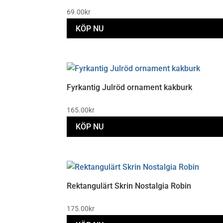
69.00
kr
KÖP NU
Fyrkantig Julröd ornament kakburk
165.00
kr
KÖP NU
Rektangulärt Skrin Nostalgia Robin
175.00
kr