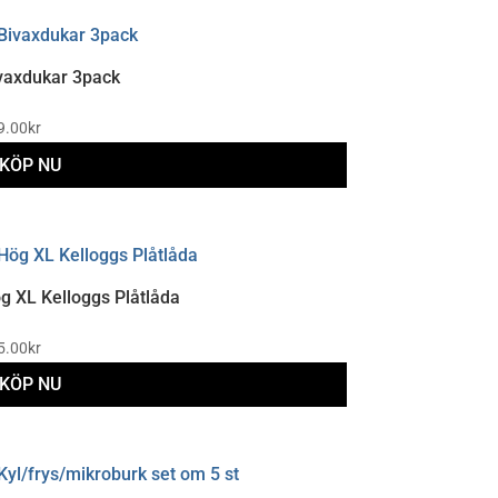
vaxdukar 3pack
9.00
kr
KÖP NU
g XL Kelloggs Plåtlåda
5.00
kr
KÖP NU