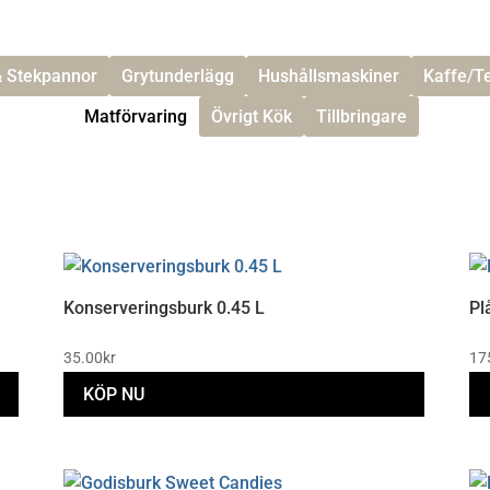
& Stekpannor
Grytunderlägg
Hushållsmaskiner
Kaffe/T
Matförvaring
Övrigt Kök
Tillbringare
Konserveringsburk 0.45 L
Pl
35.00
kr
17
KÖP NU