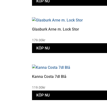
KÖP NU
Glasburk Arne m. Lock Stor
179.00
kr
KÖP NU
Kanna Costa 7dl Blå
119.00
kr
KÖP NU