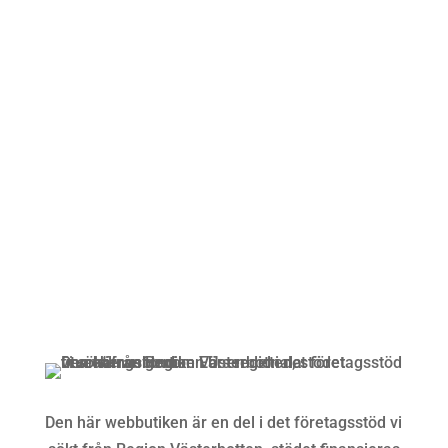
Öppettider
Mån-Fre: 09:00 – 17:00
Alltid lunchöppet!
Kundservice
Om oss »
Kontakt »
Köpvillkor och integritetspolicy »
Den här webbutiken är en del i det företagsstöd vi