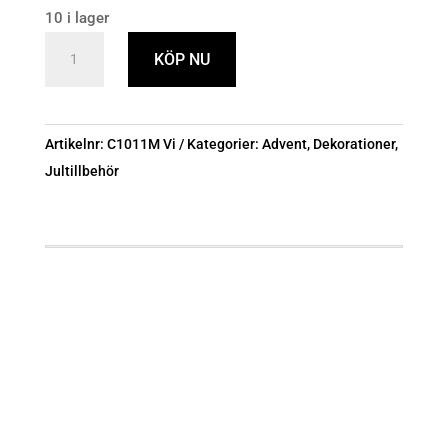
10 i lager
Ljussmycke
KÖP NU
Siffror
1-
2-
Artikelnr:
C1011M Vi
Kategorier:
Advent
,
Dekorationer
,
3-
Jultillbehör
4
guld
mängd