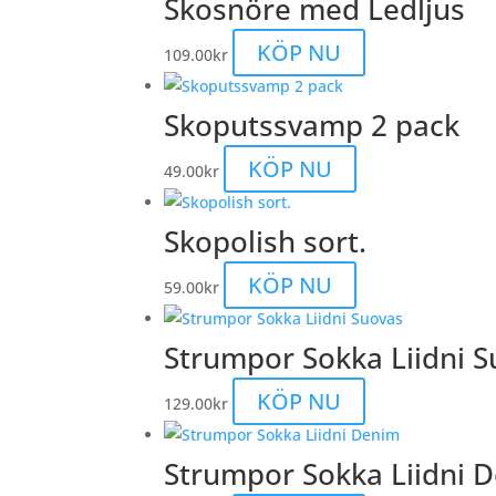
Skosnöre med Ledljus
Den
KÖP NU
109.00
kr
här
produkten
Skoputssvamp 2 pack
har
flera
KÖP NU
49.00
kr
varianter.
De
Skopolish sort.
olika
alternativen
Den
KÖP NU
59.00
kr
kan
här
väljas
produkten
Strumpor Sokka Liidni 
på
har
produktsidan
flera
Den
KÖP NU
129.00
kr
varianter.
här
De
produkten
Strumpor Sokka Liidni 
olika
har