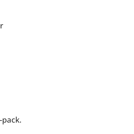
r
5-pack.