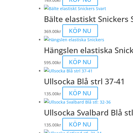
149.00
kr
Bälte elastiskt Snickers 
KÖP NU
369.00
kr
Hängslen elastiska Snic
KÖP NU
595.00
kr
Ullsocka Blå strl 37-41
KÖP NU
135.00
kr
Ullsocka Svalbard Blå stl
KÖP NU
135.00
kr