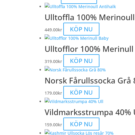
Ulltoffla 100% Merinoull
Den
KÖP NU
449.00
kr
här
produkten
Ulltofflor 100% Merinul
har
flera
Den
KÖP NU
319.00
kr
varianter.
här
De
produkten
Norsk Fårullssocka Grå
olika
har
alternativen
flera
Den
KÖP NU
179.00
kr
kan
varianter.
här
väljas
De
produkten
Vildmarksstrumpa 40% 
på
olika
har
produktsidan
alternativen
flera
Den
KÖP NU
159.00
kr
kan
varianter.
här