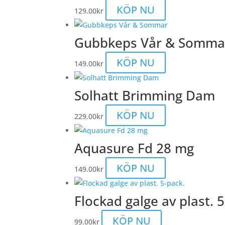
alternativen
flera
Den
KÖP NU
129.00
kr
kan
varianter.
här
väljas
De
produkten
Gubbkeps Vår & Somma
på
olika
har
produktsidan
alternativen
flera
Den
KÖP NU
149.00
kr
kan
varianter.
här
väljas
De
produkten
Solhatt Brimming Dam
på
olika
har
produktsidan
alternativen
flera
KÖP NU
229.00
kr
kan
varianter.
väljas
De
Aquasure Fd 28 mg
på
olika
produktsidan
alternativen
KÖP NU
149.00
kr
kan
väljas
Flockad galge av plast. 
på
produktsidan
KÖP NU
99.00
kr