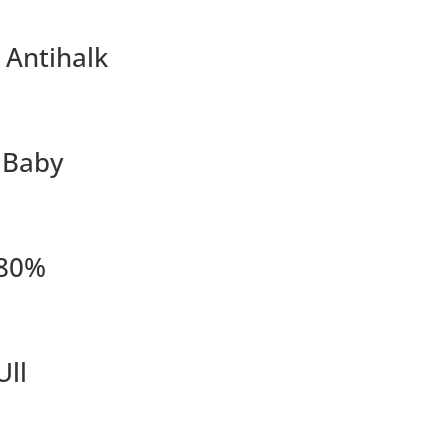
 Antihalk
l Baby
 80%
Ull