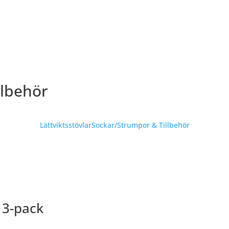
llbehör
Lättviktsstövlar
Sockar/Strumpor & Tillbehör
 3-pack