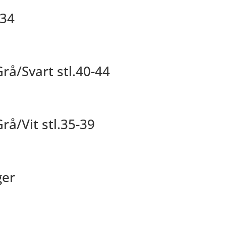
-34
å/Svart stl.40-44
å/Vit stl.35-39
ger