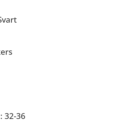
Svart
kers
: 32-36