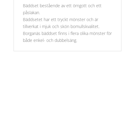
Bäddset bestående av ett örngott och ett
påslakan.
Bäddsetet har ett tryckt mönster och är
tillverkat i mjuk och skön bomullskvalitet.
Borganäs bäddset finns i flera olika mönster för
både enkel- och dubbelsäng.
Öppettider
Mån-Fre: 09:00 – 17:00