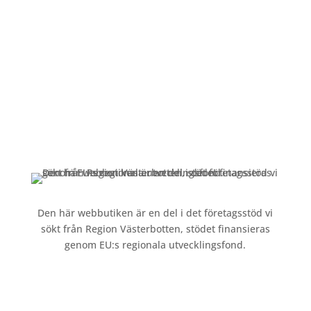
Alltid lunchöppet!
Kundservice
Om oss »
Kontakt »
Köpvillkor och integritetspolicy »
Den här webbutiken är en del i det företagsstöd vi
sökt från Region Västerbotten, stödet finansieras
genom EU:s regionala utvecklingsfond.
Följ oss