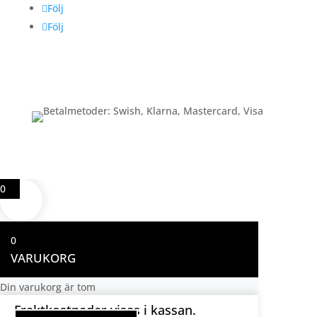
Följ
Följ
Betalning
0
0
VARUKORG
Din varukorg är tom
Fraktkostnader visas i kassan.