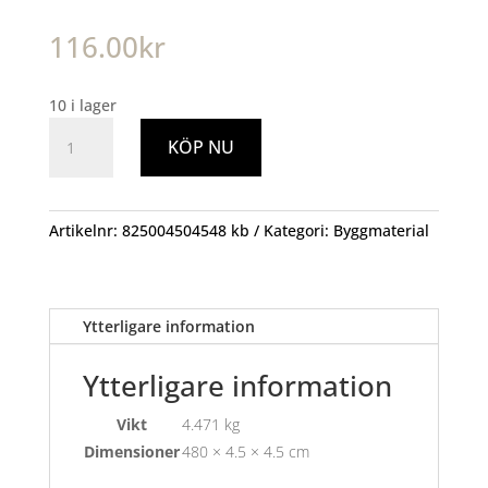
116.00
kr
10 i lager
45x45
KÖP NU
Byggregel
4800mm
mängd
Artikelnr:
825004504548 kb
Kategori:
Byggmaterial
Ytterligare information
Ytterligare information
Vikt
4.471 kg
Dimensioner
480 × 4.5 × 4.5 cm