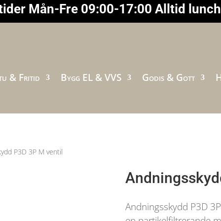
ider Mån-Fre 09:00-17:00 Alltid lunc
u & Fritid
Bygg EL & VVS
Godis & Gott
H
ydd P3D 3P M ventil
Andningsskydd
Andningsskydd P3D 3P M
en partikelfiltrerande