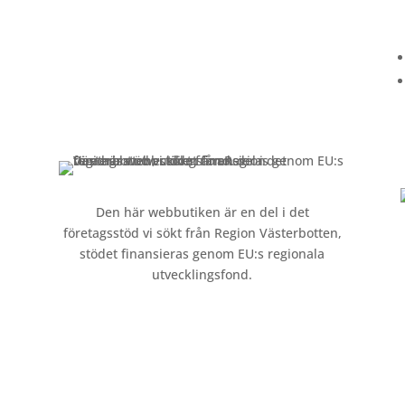
Kundservice
Om oss »
Kontakt »
Köpvillkor och integritetspolicy »
Den här webbutiken är en del i det
företagsstöd vi sökt från Region Västerbotten,
stödet finansieras genom EU:s regionala
utvecklingsfond.