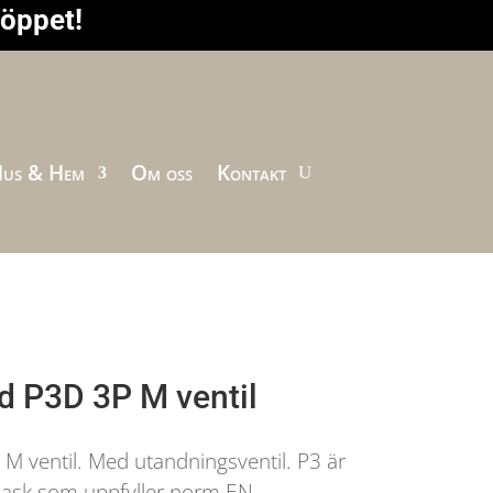
höppet!
us & Hem
Om oss
Kontakt
 P3D 3P M ventil
 ventil. Med utandningsventil. P3 är
 mask som uppfyller norm EN