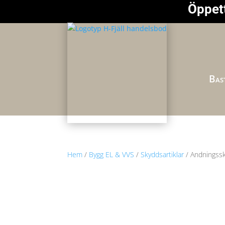
Öppett
Bast
Hem
/
Bygg EL & VVS
/
Skyddsartiklar
/ Andningssk