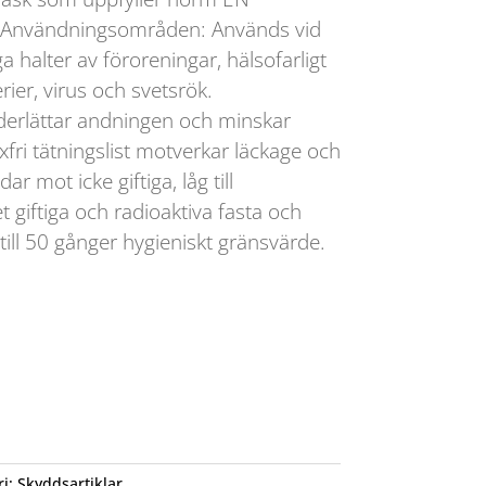
. Användningsområden: Används vid
 halter av föroreningar, hälsofarligt
ier, virus och svetsrök.
derlättar andningen och minskar
fri tätningslist motverkar läckage och
r mot icke giftiga, låg till
 giftiga och radioaktiva fasta och
till 50 gånger hygieniskt gränsvärde.
ri:
Skyddsartiklar