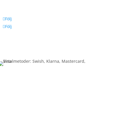
Följ oss
Följ
Följ
Betalning