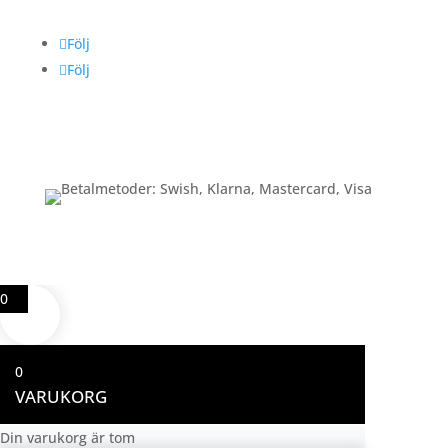
Följ
Följ
Betalning
0
0
VARUKORG
Din varukorg är tom