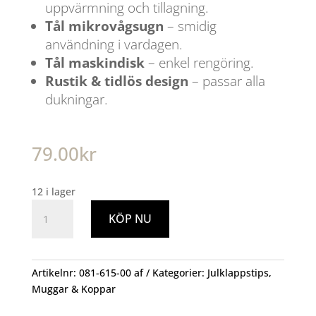
uppvärmning och tillagning.
Tål mikrovågsugn
– smidig
användning i vardagen.
Tål maskindisk
– enkel rengöring.
Rustik & tidlös design
– passar alla
dukningar.
79.00
kr
12 i lager
Antonia
KÖP NU
Kopp
Grå/Elfenben
mängd
Artikelnr:
081-615-00 af
Kategorier:
Julklappstips
,
Muggar & Koppar