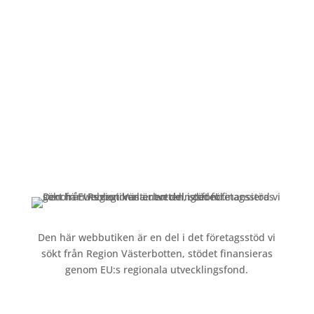
Mån-Fre: 09:00 – 17:00
Alltid lunchöppet!
Kundservice
Om oss »
Kontakt »
Köpvillkor och integritetspolicy »
Den här webbutiken är en del i det företagsstöd vi
sökt från Region Västerbotten, stödet finansieras
genom EU:s regionala utvecklingsfond.
Följ oss