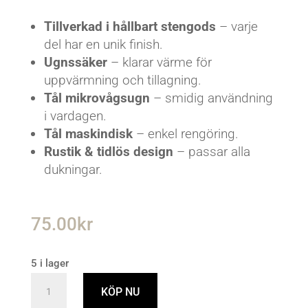
Tillverkad i hållbart stengods
– varje
del har en unik finish.
Ugnssäker
– klarar värme för
uppvärmning och tillagning.
Tål mikrovågsugn
– smidig användning
i vardagen.
Tål maskindisk
– enkel rengöring.
Rustik & tidlös design
– passar alla
dukningar.
75.00
kr
5 i lager
Antonia
KÖP NU
Skål