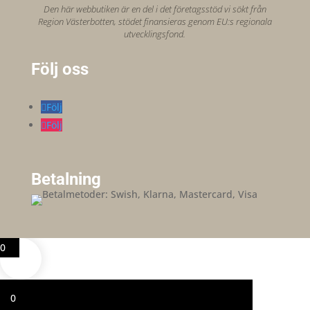
Den här webbutiken är en del i det företagsstöd vi sökt från
Region Västerbotten, stödet finansieras genom EU:s regionala
utvecklingsfond.
Följ oss
Följ
Följ
Betalning
0
0