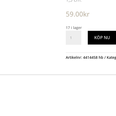
59.00
kr
17 i lager
Batteri
KÖP NU
Longlife
Power
LR6
AA
Artikelnr:
4414458 hb
Kateg
4-
p
mängd