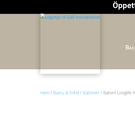
Öppett
Bast
Hem
/
Bastu & Fritid
/
Batterier
/ Batteri Longlife