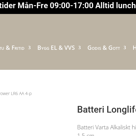
ider Mån-Fre 09:00-17:00 Alltid lunc
u & Fritid
Bygg EL & VVS
Godis & Gott
H
 Power LR6 AA 4-p
Batteri Longli
Batteri Varta Alkaliskt 
1,5 cm.