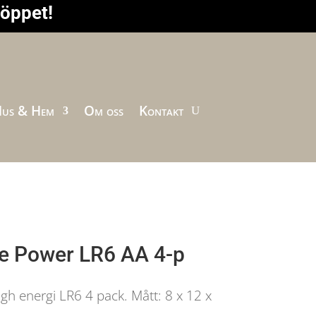
höppet!
us & Hem
Om oss
Kontakt
fe Power LR6 AA 4-p
high energi LR6 4 pack. Mått: 8 x 12 x