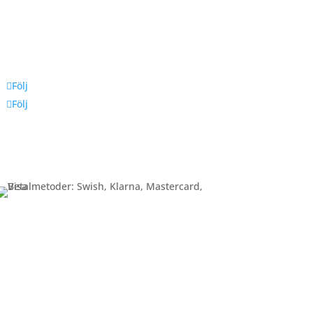
Följ oss
Följ
Följ
Betalning