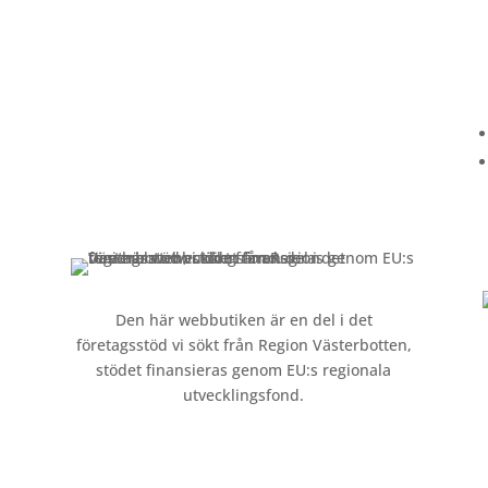
Kundservice
Om oss »
Kontakt »
Köpvillkor och integritetspolicy »
Den här webbutiken är en del i det
företagsstöd vi sökt från Region Västerbotten,
stödet finansieras genom EU:s regionala
utvecklingsfond.