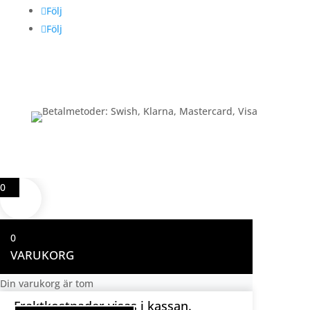
Följ
Följ
Betalning
0
0
VARUKORG
Din varukorg är tom
Fraktkostnader visas i kassan.