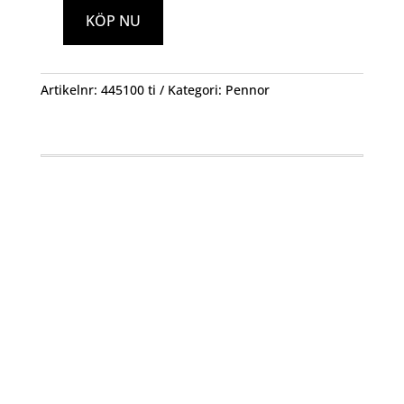
KÖP NU
Blyertspenna
med
Radergummi
Artikelnr:
445100 ti
Kategori:
Pennor
12pack
mängd
Öppettider
Mån-Fre: 09:00 – 17:00