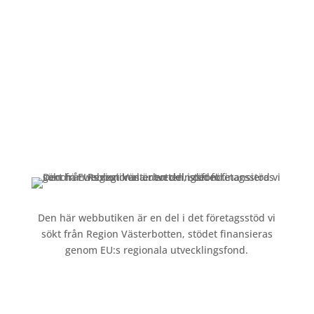
Alltid lunchöppet!
Kundservice
Om oss »
Kontakt »
Köpvillkor och integritetspolicy »
Den här webbutiken är en del i det företagsstöd vi
sökt från Region Västerbotten, stödet finansieras
genom EU:s regionala utvecklingsfond.
Följ oss