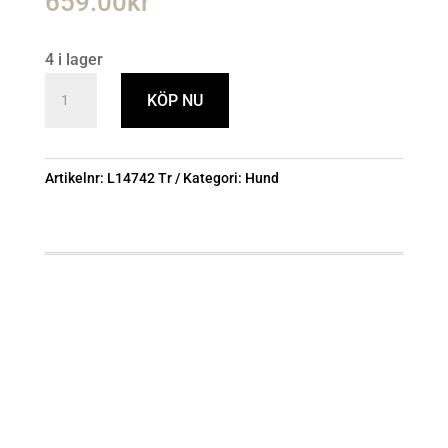
659.00
kr
4 i lager
Bozita
KÖP NU
Robur
Active
Perfor.
Artikelnr:
L14742 Tr
Kategori:
Hund
12kg
mängd