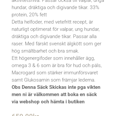
aktivitetsnivå. Passar också till valpar, unga
hundar, dräktiga och digivande tikar. 33%
protein, 20% fett
Detta helfoder, med vetefritt recept, är
naturligt optimerat för valpar, ung hundar,
dräktiga och digivande tikar. Passar alla
raser. Med färskt svenskt älgkött som ger
hög smältbarhet och bra smak.
Ett högenergifoder som innehåller ägg,
omega 3 & 6 som är bra för hud och päls,
Macrogard som stärker immunförsvaret
samt Glukosamin som främjar lederna.
Obs Denna Säck Skickas inte pga vikten
men ni är välkommen att boka en säck
via webshop och hämta i butiken