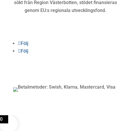
sökt från Region Västerbotten, stödet finansieras
genom EU:s regionala utvecklingsfond.
Följ oss
Följ
Följ
Betalning
0