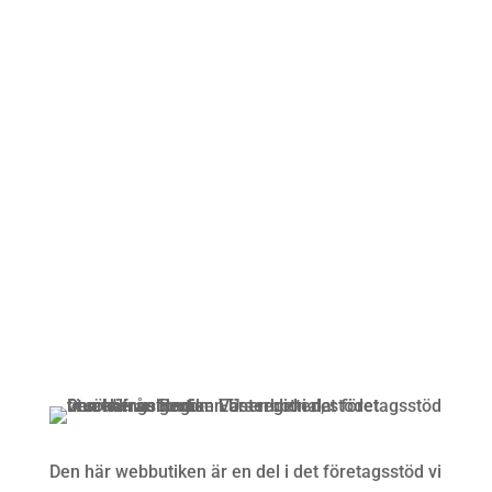
Öppettider
Mån-Fre: 09:00 – 17:00
Alltid lunchöppet!
Kundservice
Om oss »
Kontakt »
Köpvillkor och integritetspolicy »
Den här webbutiken är en del i det företagsstöd vi