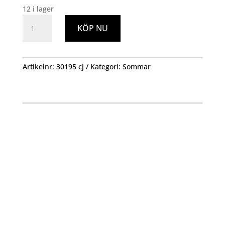
12 i lager
Buskstöd
KÖP NU
70
cm
mängd
Artikelnr:
30195 cj
Kategori:
Sommar
Öppettider