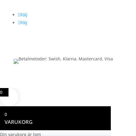
Följ
Följ
Betalning
0
0
VARUKORG
Din varukorg är tom