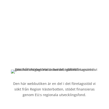
Mån-Fre: 09:00 – 17:00
Alltid lunchöppet!
Kundservice
Om oss »
Kontakt »
Köpvillkor och integritetspolicy »
Den här webbutiken är en del i det företagsstöd vi
sökt från Region Västerbotten, stödet finansieras
genom EU:s regionala utvecklingsfond.
Följ oss