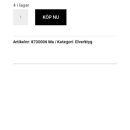
4 i lager
Byggfläkt
KÖP NU
2kw
230v
röd
Artikelnr:
8730006 Ma
Kategori:
Elverktyg
IP44
mängd