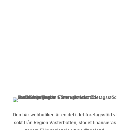
Öppettider
Mån-Fre: 09:00 – 17:00
Alltid lunchöppet!
Kundservice
Om oss »
Kontakt »
Köpvillkor och integritetspolicy »
Den här webbutiken är en del i det företagsstöd vi
sökt från Region Västerbotten, stödet finansieras