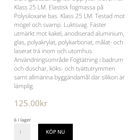
Klass 25 LM. Elastisk fogmassa på
Polysiloxane bas. Klass 25 LM. Testad mot
mögel och svamp. Luktsvag. Fäster
utmärkt mot kakel, anodiserad aluminium,
glas, polyakrylat, polykarbonat, målat- och
laserat trä inom och utomhus.
Användningsområde Fogtätning i badrum
och duschar, köks- och tvättutrymmen
samt allmänna byggändamål där silikon är
lämplig.
125.00
kr
6 i lager
Bygg
KÖP NU
&