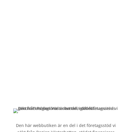
Öppettider
Mån-Fre: 09:00 – 17:00
Alltid lunchöppet!
Kundservice
Om oss »
Kontakt »
Köpvillkor och integritetspolicy »
Den här webbutiken är en del i det företagsstöd vi