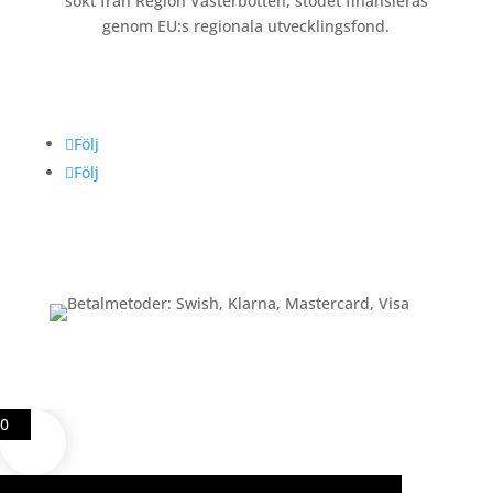
sökt från Region Västerbotten, stödet finansieras
genom EU:s regionala utvecklingsfond.
Följ oss
Följ
Följ
Betalning
0