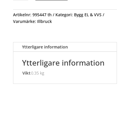
Våtrumsilikon
Grå
300ml
Artikelnr:
995447 th
Kategori:
Bygg EL & VVS
mängd
Varumärke:
Illbruck
Ytterligare information
Ytterligare information
Vikt
0.35 kg