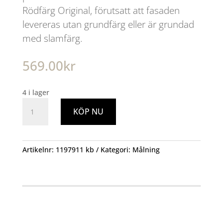
Rödfärg Original, förutsatt att fasaden
levereras utan grundfärg eller är grundad
med slamfärg.
569.00
kr
4 i lager
Falu
KÖP NU
Rödfärg
5L
mängd
Artikelnr:
1197911 kb
Kategori:
Målning