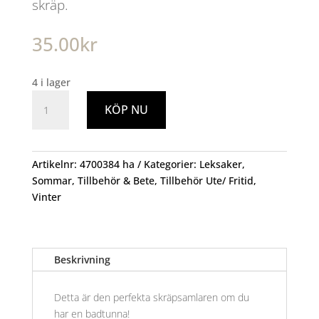
skräp.
35.00
kr
4 i lager
Fisk
KÖP NU
och
fjärilshåv
mängd
Artikelnr:
4700384 ha
Kategorier:
Leksaker
,
Sommar
,
Tillbehör & Bete
,
Tillbehör Ute/ Fritid
,
Vinter
Beskrivning
Detta är den perfekta skräpsamlaren om du
har en badtunna!