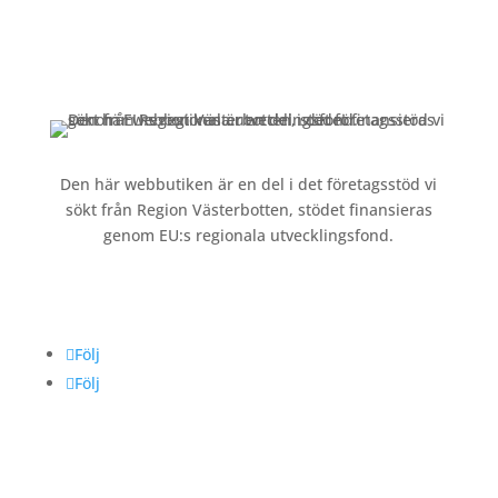
Kontakt »
Köpvillkor och integritetspolicy »
Den här webbutiken är en del i det företagsstöd vi
sökt från Region Västerbotten, stödet finansieras
genom EU:s regionala utvecklingsfond.
Följ oss
Följ
Följ
Betalning