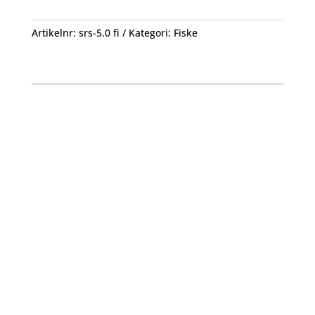
mängd
Artikelnr:
srs-5.0 fi
Kategori:
Fiske
Öppettider
Mån-Fre: 09:00 – 17:00
Alltid lunchöppet!