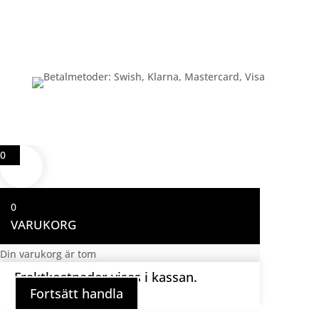
Betalning
0
0
VARUKORG
Din varukorg är tom
Fraktkostnader visas i kassan.
Fortsätt handla