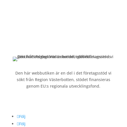
Kundservice
Om oss »
Kontakt »
Köpvillkor och integritetspolicy »
Den här webbutiken är en del i det företagsstöd vi
sökt från Region Västerbotten, stödet finansieras
genom EU:s regionala utvecklingsfond.
Följ oss
Följ
Följ