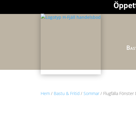
Öppett
Bast
Hem
/
Bastu & Fritid
/
Sommar
/ Flugfälla Fönster