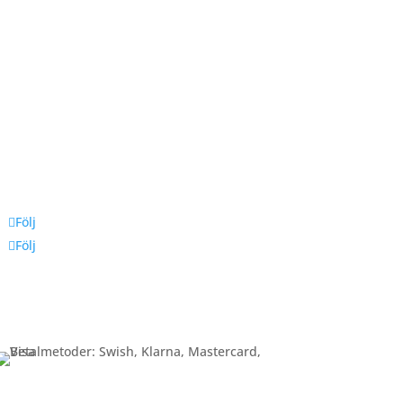
Följ oss
Följ
Följ
Betalning