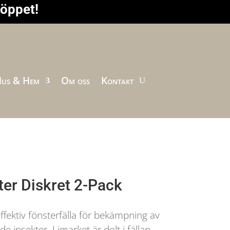
höppet!
us & Hem
Om oss
Kontakt
ter Diskret 2-Pack
effektiv fönsterfälla för bekämpning av
e insekter. Limarket är dolt i fällan