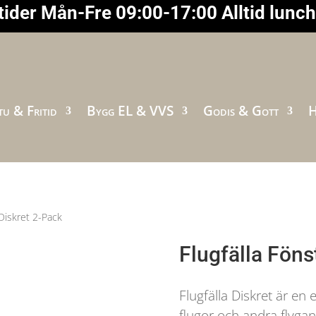
ider Mån-Fre 09:00-17:00 Alltid lunc
u & Fritid
Bygg EL & VVS
Godis & Gott
H
 Diskret 2-Pack
Flugfälla Föns
Flugfälla Diskret är en 
flugor och andra flygand