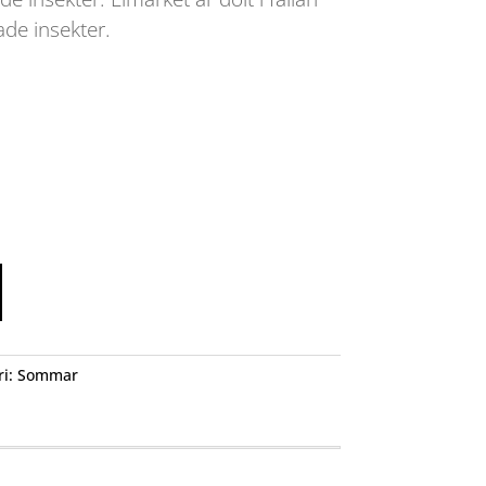
ade insekter.
ri:
Sommar