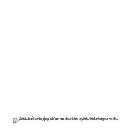
Öppettider
Mån-Fre: 09:00 – 17:00
Alltid lunchöppet!
Kundservice
Om oss »
Kontakt »
Köpvillkor och integritetspolicy »