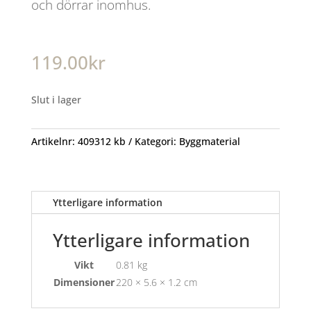
och dörrar inomhus.
119.00
kr
Slut i lager
Artikelnr:
409312 kb
Kategori:
Byggmaterial
Ytterligare information
Ytterligare information
Vikt
0.81 kg
Dimensioner
220 × 5.6 × 1.2 cm