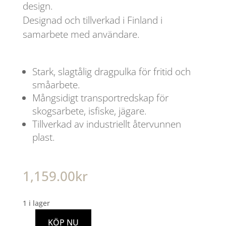
design.
Designad och tillverkad i Finland i
samarbete med användare.
Stark, slagtålig dragpulka för fritid och
småarbete.
Mångsidigt transportredskap för
skogsarbete, isfiske, jägare.
Tillverkad av industriellt återvunnen
plast.
1,159.00
kr
1 i lager
KÖP NU