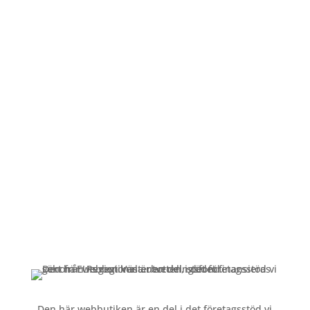
Öppettider
Mån-Fre: 09:00 – 17:00
Alltid lunchöppet!
Kundservice
Om oss »
Kontakt »
Köpvillkor och integritetspolicy »
Den här webbutiken är en del i det företagsstöd vi