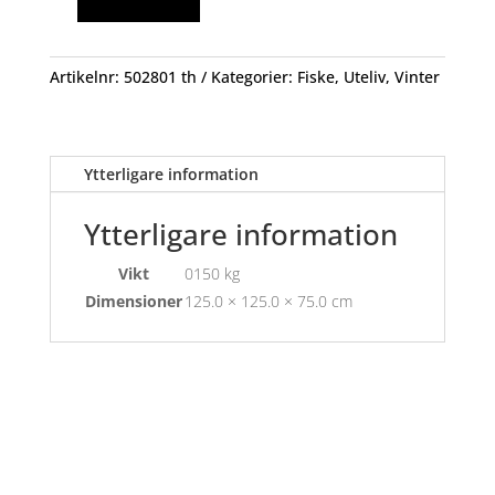
Fritidspulka
Masi
100L
Artikelnr:
502801 th
Kategorier:
Fiske
,
Uteliv
,
Vinter
mängd
Ytterligare information
Ytterligare information
Vikt
0150 kg
Dimensioner
125.0 × 125.0 × 75.0 cm