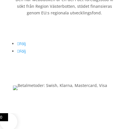
sökt från Region Västerbotten, stödet finansieras
genom EU:s regionala utvecklingsfond.
Följ oss
Följ
Följ
Betalning
0