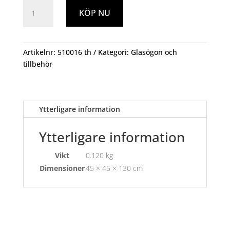
Glasögontvätt
KÖP NU
Optikerns
Brilletvätt
100ml
mängd
Artikelnr:
510016 th
Kategori:
Glasögon och
tillbehör
Ytterligare information
Ytterligare information
Vikt
0.120 kg
Dimensioner
45 × 45 × 130 cm