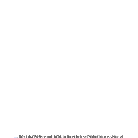
Öppettider
Mån-Fre: 09:00 – 17:00
Alltid lunchöppet!
Kundservice
Om oss »
Kontakt »
Köpvillkor och integritetspolicy »