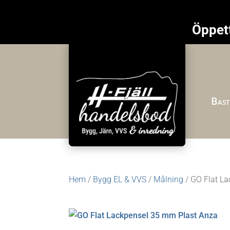
Öppett
Bast
Hem
/
Bygg EL & VVS
/
Målning
/ GO Flat L