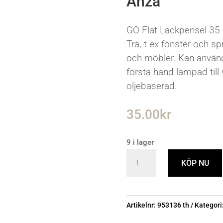
Anza
GO Flat Lackpensel 35
Trä, t ex fönster och sp
och möbler. Kan använda
första hand lämpad till
oljebaserad.
35.00
kr
9 i lager
GO
KÖP NU
Flat
Lackpensel
35
Artikelnr:
953136 th
Kategori
mm
Plast