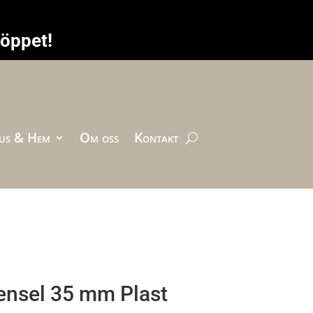
höppet!
us & Hem
Om oss
Kontakt
ensel 35 mm Plast