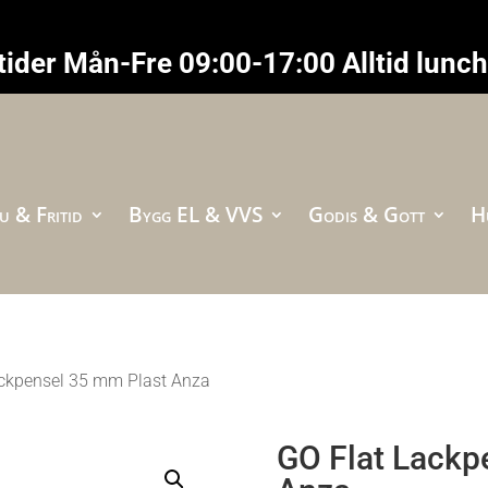
ider Mån-Fre 09:00-17:00 Alltid lunc
u & Fritid
Bygg EL & VVS
Godis & Gott
H
ackpensel 35 mm Plast Anza
GO Flat Lackp