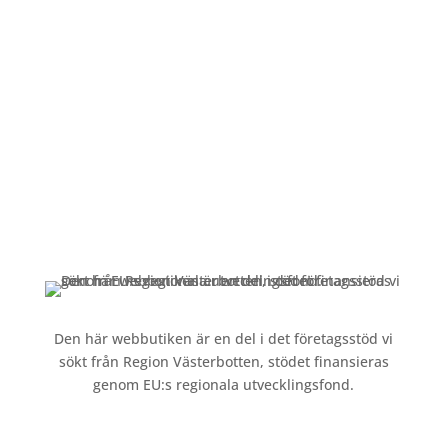
Mån-Fre: 09:00 – 17:00
Alltid lunchöppet!
Kundservice
Om oss »
Kontakt »
Köpvillkor och integritetspolicy »
Den här webbutiken är en del i det företagsstöd vi
sökt från Region Västerbotten, stödet finansieras
genom EU:s regionala utvecklingsfond.
Följ oss