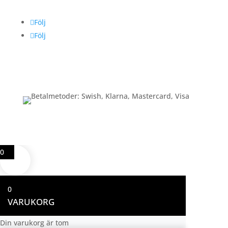
Följ
Följ
Betalning
0
0
VARUKORG
Din varukorg är tom