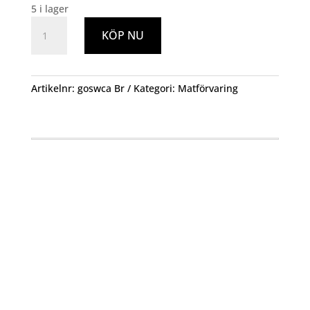
5 i lager
Godisburk
KÖP NU
Sweet
Candies
mängd
Artikelnr:
goswca Br
Kategori:
Matförvaring
Öppettider