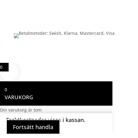
Betalning
0
0
VARUKORG
Din varukorg är tom
Fraktkostnader visas i kassan.
Fortsätt handla