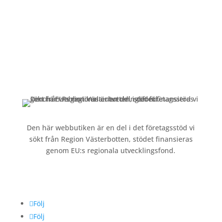
Kundservice
Om oss »
Kontakt »
Köpvillkor och integritetspolicy »
Den här webbutiken är en del i det företagsstöd vi
sökt från Region Västerbotten, stödet finansieras
genom EU:s regionala utvecklingsfond.
Följ oss
Följ
Följ