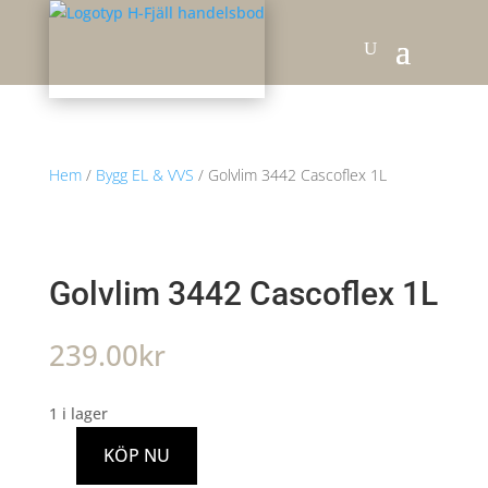
Hem
/
Bygg EL & VVS
/ Golvlim 3442 Cascoflex 1L
Golvlim 3442 Cascoflex 1L
239.00
kr
1 i lager
KÖP NU
Golvlim