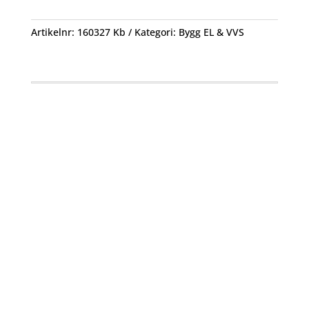
3442
Cascoflex
Artikelnr:
160327 Kb
Kategori:
Bygg EL & VVS
1L
mängd
Öppettider
Mån-Fre: 09:00 – 17:00
Alltid lunchöppet!