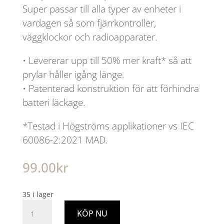
Super passar till alla typer av enheter i
vardagen så som fjärrkontroller,
väggklockor och radioapparater.
• Levererar upp till 50% mer kraft* så att
prylar håller igång länge.
• Patenterad konstruktion för att förhindra
batteri läckage.
*Testad i Högströms applikationer vs IEC
60086-2:2021 MAD.
99.00
kr
35 i lager
Batteri
KÖP NU
AA