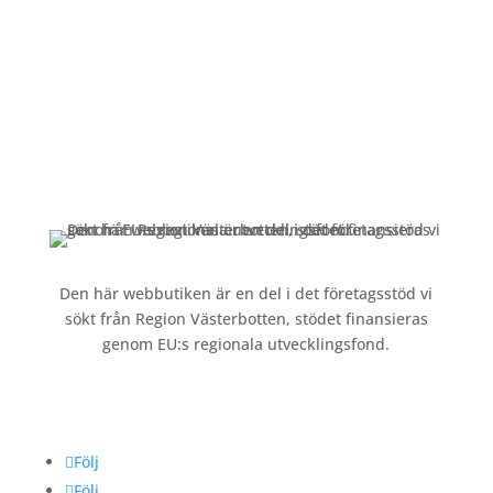
Kundservice
Om oss »
Kontakt »
Köpvillkor och integritetspolicy »
Den här webbutiken är en del i det företagsstöd vi
sökt från Region Västerbotten, stödet finansieras
genom EU:s regionala utvecklingsfond.
Följ oss
Följ
Följ