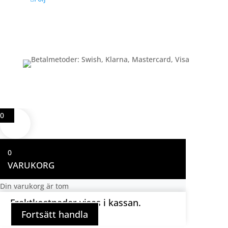
Betalning
0
0
VARUKORG
Din varukorg är tom
Fraktkostnader visas i kassan.
Fortsätt handla