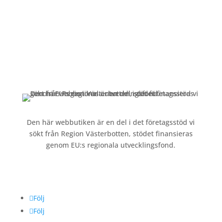
Kundservice
Om oss »
Kontakt »
Köpvillkor och integritetspolicy »
Den här webbutiken är en del i det företagsstöd vi
sökt från Region Västerbotten, stödet finansieras
genom EU:s regionala utvecklingsfond.
Följ oss
Följ
Följ