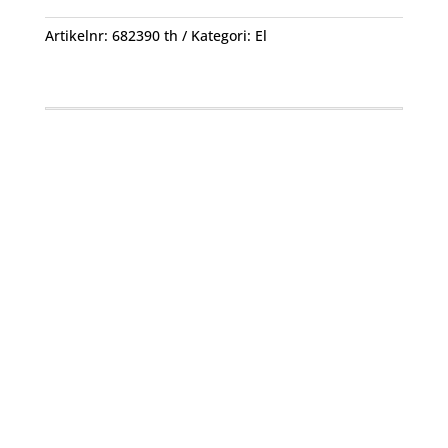
Artikelnr:
682390 th
Kategori:
El
Öppettider
Mån-Fre: 09:00 – 17:00
Alltid lunchöppet!