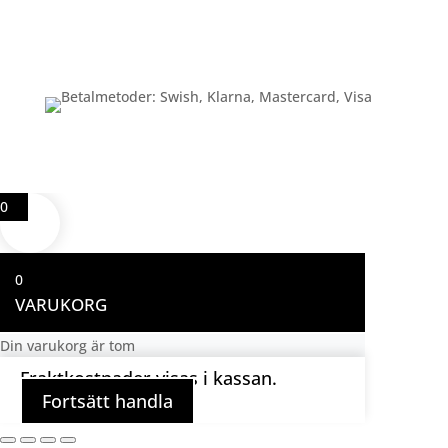
Betalning
0
0
VARUKORG
Din varukorg är tom
Fraktkostnader visas i kassan.
Fortsätt handla